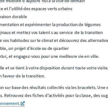
e mobilité d’aujourd’hui à la ville de demain
 et l’utilité des espaces verts urbains
maison durable
limentation et expérimenter la production de légumes
naux et mettez vos talent s au service de la transition
vos habitudes sur le climat et découvrez des alternativ
e, un projet d’école ou de quartier
tur, et engagez-vous pour une meilleure vie en ville.
e et se tient à votre disposition durant toute votre visit
faveur de la transition.
ion sur base des résultats collectés via les bracelets. U
. Retrouvez des fiches d’activités pour la classe, des sugg
s'ouvre
ironnement.