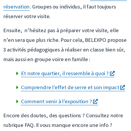
réservation
. Groupes ou individus, il faut toujours
réserver votre visite.
Ensuite, n’hésitez pas à préparer votre visite, elle
n’en sera que plus riche. Pour cela, BELEXPO propose
3 activités pédagogiques à réaliser en classe bien sûr,
mais aussi en groupe voire en famille :
s'ouvre
Et notre quartier, il ressemble à quoi ?
dans
s'
Comprendre l'effet de serre et son impact
une
da
s'ouvre
Comment venir à l'exposition ?
nouvel
un
dans
fenêtr
Encore des doutes, des questions ? Consultez notre
no
une
rubrique FAQ. Il vous manque encore une info ?
fe
nouvelle