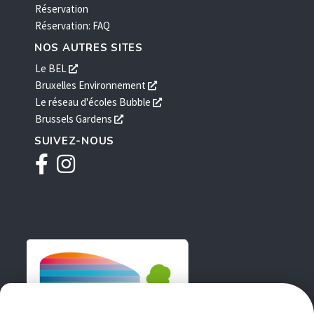
Réservation
Réservation: FAQ
NOS AUTRES SITES
s'ouvre
Le BEL
dans
s'ouvre
Bruxelles Environnement
une
dans
s'ouvre
Le réseau d'écoles Bubble
nouvelle
une
dans
s'ouvre
Brussels Gardens
fenêtre
nouvelle
une
dans
SUIVEZ-NOUS
fenêtre
nouvelle
une
Facebook
Instagram
fenêtre
nouvelle
fenêtre