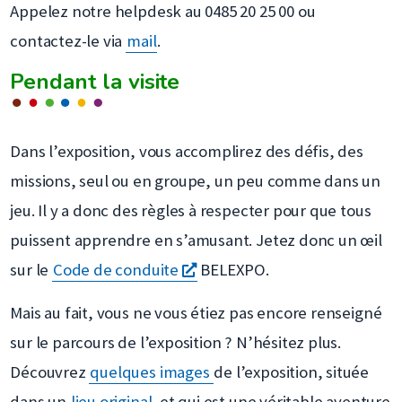
Appelez notre helpdesk au 0485 20 25 00 ou
fenêtre
contactez-le via
mail
.
Pendant la visite
Dans l’exposition, vous accomplirez des défis, des
missions, seul ou en groupe, un peu comme dans un
jeu. Il y a donc des règles à respecter pour que tous
puissent apprendre en s’amusant. Jetez donc un œil
s'ouvre
sur le
Code de conduite
BELEXPO.
dans
Mais au fait, vous ne vous étiez pas encore renseigné
une
sur le parcours de l’exposition ? N’hésitez plus.
nouvelle
Découvrez
quelques images
de l’exposition, située
fenêtre
dans un
lieu original
et qui est une véritable aventure