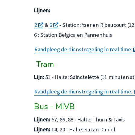
Lijnen:
opent
opent
2
&
6
- Station: Yser en Ribaucourt (
een
een
6 : Station Belgica en Pannenhuis
nieuw
nieuw
Raadpleeg de dienstregeling in real time.
venster
venster
Tram
Lijn:
51 - Halte: Sainctelette (11 minuten s
Raadpleeg de dienstregeling in real time.
Bus - MIVB
Lijnen:
57, 86, 88 - Halte: Thurn & Taxis
Lijnen:
14, 20 - Halte: Suzan Daniel