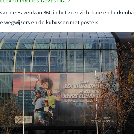
BELEXPO PRECIES GEVESTIGD?
van de Havenlaan 86C in het zeer zichtbare en herkenba
 wegwijzers en de kubussen met posters.