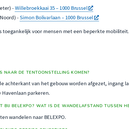
nieuw
opent
eter) -
Willebroekkaai 35 – 1000 Brussel
venste
een
opent
-Noord) -
Simon Bolivarlaan – 1000 Brussel
nieuw
een
s toegankelijk voor mensen met een beperkte mobiliteit.
venster
nieuw
venster
US NAAR DE TENTOONSTELLING KOMEN?
e achterkant van het gebouw worden afgezet, ingang l
e Havenlaan parkeren.
ST BIJ BELEXPO? WAT IS DE WANDELAFSTAND TUSSEN H
nuten wandelen naar BELEXPO.