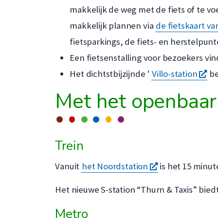
makkelijk de weg met de fiets of te vo
makkelijk plannen via
de fietskaart va
fietsparkings, de fiets- en herstelpun
Een fietsenstalling voor bezoekers vin
op
Het dichtstbijzijnde '
Villo-station
be
ee
Met het openbaar
ni
ve
Trein
opent
Vanuit
het Noordstation
is het 15 minut
een
Het nieuwe S-station “Thurn & Taxis” bied
nieuw
Metro
venster