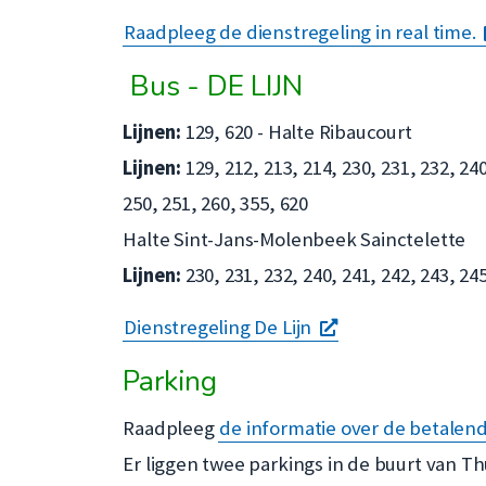
Raadpleeg de dienstregeling in real time.
Bus - DE LIJN
Lijnen:
129, 620 - Halte Ribaucourt
Lijnen:
129, 212, 213, 214, 230, 231, 232, 240
250, 251, 260, 355, 620
Halte Sint-Jans-Molenbeek Sainctelette
Lijnen:
230, 231, 232, 240, 241, 242, 243, 2
opent
Dienstregeling De Lijn
een
Parking
nieuw
Raadpleeg
de informatie over de betalend
venster
Er liggen twee parkings in de buurt van Th