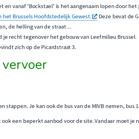
et en vanaf ‘Bockstael’ is het aangenaam lopen door het 
opent
n het Brussels Hoofdstedelijk Gewest.
Deze bevat de Ge
een
ten, de helling van de straat…
nieuw
d je recht tegenover het gebouw van Leefmilieu Brussel.
ent
venster
vindt zich op de Picardstraat 3.
n
 vervoer
euw
nster
en stappen. Je kan ook de bus van de MIVB nemen, bus 14, 
t ook een beperkt aanbod voor de site. Vandaar moet je 