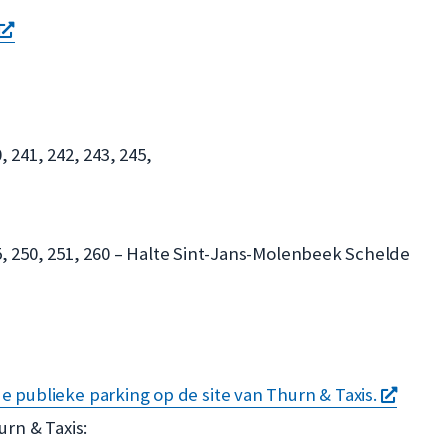
opent
een
nieuw
venster
, 241, 242, 243, 245,
45, 250, 251, 260 – Halte Sint-Jans-Molenbeek Schelde
opent
e publieke parking op de site van Thurn & Taxis.
een
urn & Taxis: