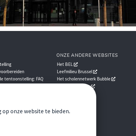
ONZE ANDERE WEBSITES
opent
elling
Het BEL
een
opent
voorbereiden
Leefmilieu Brussel
nieuw
een
opent
e tentoonstelling: FAQ
Het scholennetwerk Bubble
venster
nieuw
een
opent
Brussels Gardens
venster
nieuw
een
en
venster
nieuw
en: FAQ
venster
g op onze website te bieden.
VOLG ONS
Facebook
Instagram