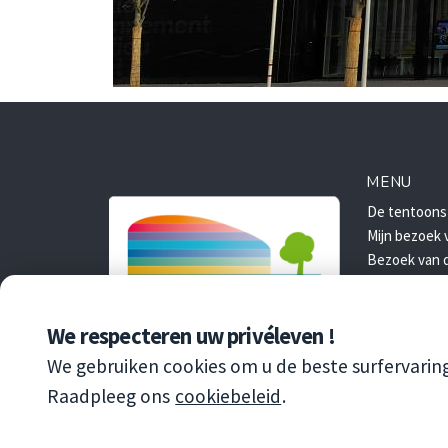
MENU
De tentoonst
Mijn bezoek 
Bezoek van d
Toegang
Reservering
We respecteren uw privéleven !
Reservering
We gebruiken cookies om u de beste surfervarin
Raadpleeg ons
cookiebeleid
.