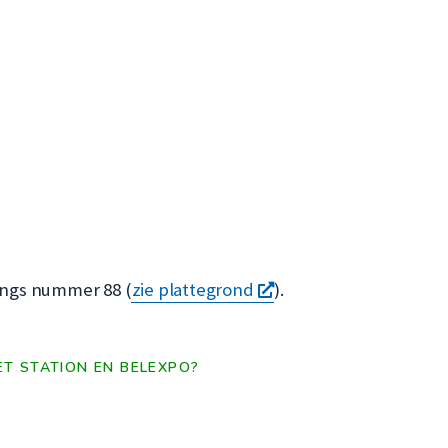
r
opent
angs nummer 88 (
zie plattegrond
).
een
nieuw
ET STATION EN BELEXPO?
venster