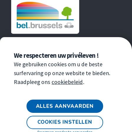
EEN INITIATIEF VAN
We respecteren uw privéleven !
We gebruiken cookies om u de beste
surfervaring op onze website te bieden.
Raadpleeg ons
cookiebeleid
.
Copyright
© 2020 Leefmilieu Brussel
ALLES AANVAARDEN
Algemene verkoopvoorwaarden van de
tentoonstelling
COOKIES INSTELLEN
Wettelijke bepalingen