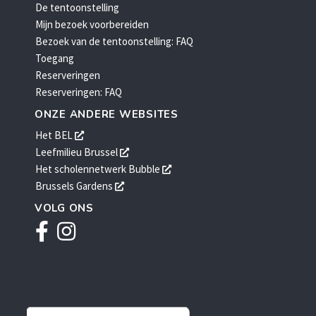
De tentoonstelling
Mijn bezoek voorbereiden
Bezoek van de tentoonstelling: FAQ
Toegang
Reserveringen
Reserveringen: FAQ
ONZE ANDERE WEBSITES
opent
Het BEL
een
opent
Leefmilieu Brussel
nieuw
een
opent
Het scholennetwerk Bubble
venster
nieuw
een
opent
Brussels Gardens
venster
nieuw
een
VOLG ONS
venster
nieuw
Facebook
Instagram
venster