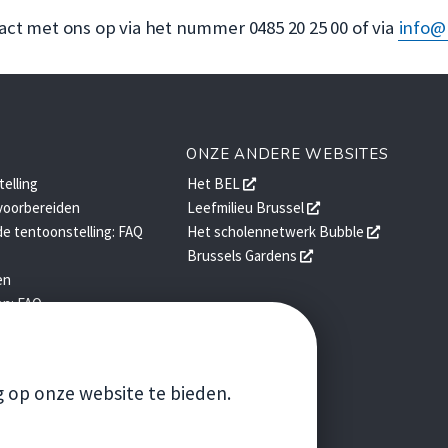
t met ons op via het nummer 0485 20 25 00 of via
info@
ONZE ANDERE WEBSITES
opent
elling
Het BEL
een
opent
voorbereiden
Leefmilieu Brussel
nieuw
een
opent
e tentoonstelling: FAQ
Het scholennetwerk Bubble
venster
nieuw
een
opent
Brussels Gardens
venster
nieuw
een
en
venster
nieuw
en: FAQ
venster
VOLG ONS
Facebook
Instagram
g op onze website te bieden.