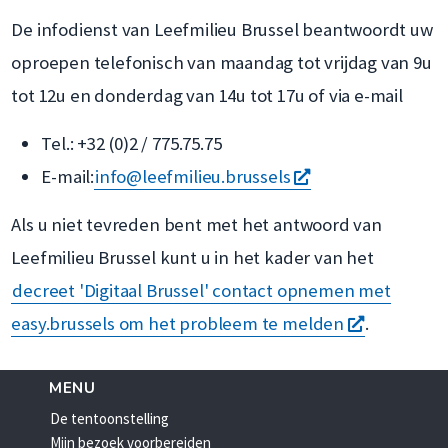
De infodienst van Leefmilieu Brussel beantwoordt uw
oproepen telefonisch van maandag tot vrijdag van 9u
tot 12u en donderdag van 14u tot 17u of via e-mail
Tel.: +32 (0)2 / 775.75.75
opent
E-mail:
info@leefmilieu.brussels
een
Als u niet tevreden bent met het antwoord van
nieuw
Leefmilieu Brussel kunt u in het kader van het
venster
decreet 'Digitaal Brussel' contact opnemen met
opent
easy.brussels om het probleem te melden
.
een
nieuw
MENU
De tentoonstelling
venster
Mijn bezoek voorbereiden