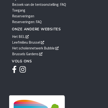
Bezoek van de tentoonstelling: FAQ
Toegang
Reserveringen
Reserveringen: FAQ
ONZE ANDERE WEBSITES
opent
Het BEL
een
opent
Leefmilieu Brussel
nieuw
een
opent
Het scholennetwerk Bubble
venster
nieuw
een
opent
Brussels Gardens
venster
nieuw
een
VOLG ONS
venster
nieuw
Facebook
Instagram
venster