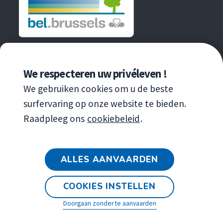
EEN INITIATIEF VAN
We respecteren uw privéleven !
We gebruiken cookies om u de beste
surfervaring op onze website te bieden.
Raadpleeg ons
cookiebeleid
.
Copyright
© 2020 Leefmilieu Brussel
ALLES AANVAARDEN
Algemene verkoopvoorwaarden van de
tentoonstelling
COOKIES INSTELLEN
Wettelijke bepalingen
Doorgaan zonder te aanvaarden
Toegankelijkheidsverklaring