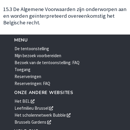
15.3 De Algemene Voorwaarden zijn onderworpen aan
en worden geïnterpreteerd overeenkomstig het
Belgische recht.
MENU
De tentoonstelling
Mijn bezoek voorbereiden
Bezoek van de tentoonstelling: FAQ
Toegang
Reserveringen
Reserveringen: FAQ
ONZE ANDERE WEBSITES
opent
Het BEL
een
opent
Leefmilieu Brussel
nieuw
een
opent
Het scholennetwerk Bubble
venster
nieuw
een
opent
Brussels Gardens
venster
nieuw
een