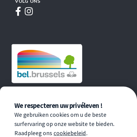
VOLG ONS
venster
nieuw
Facebook
Instagram
venster
EEN INITIATIEF VAN
We respecteren uw privéleven !
We gebruiken cookies om u de beste
surfervaring op onze website te bieden.
Raadpleeg ons
cookiebeleid
.