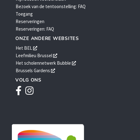
Bezoek van de tentoonstelling: FAQ
Toegang
Reserveringen
Reserveringen: FAQ
ONZE ANDERE WEBSITES
opent
Het BEL
een
opent
Leefmilieu Brussel
nieuw
een
opent
Het scholennetwerk Bubble
venster
nieuw
een
opent
Brussels Gardens
venster
nieuw
een
VOLG ONS
venster
nieuw
Facebook
Instagram
venster