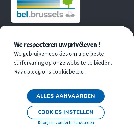
EEN INITIATIEF VAN
We respecteren uw privéleven !
We gebruiken cookies om u de beste
surfervaring op onze website te bieden.
Raadpleeg ons
cookiebeleid
.
Copyright
© 2020 Leefmilieu Brussel
ALLES AANVAARDEN
Algemene verkoopvoorwaarden van de
tentoonstelling
COOKIES INSTELLEN
Wettelijke bepalingen
Doorgaan zonder te aanvaarden
Toegankelijkheidsverklaring